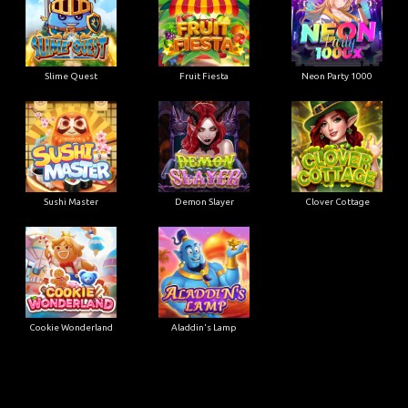
Slime Quest
Fruit Fiesta
Neon Party 1000
Sushi Master
Demon Slayer
Clover Cottage
Cookie Wonderland
Aladdin's Lamp