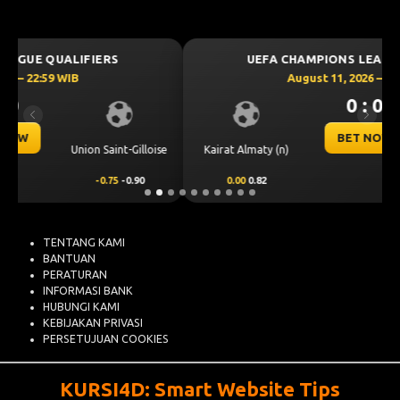
UEFA CHAMPIONS LEAGUE QUALIFIERS
August 11, 2026 — 22:00 WIB
0 : 0
Previous
Next
BET NOW
Kairat Almaty (n)
Levski Sofia
0.00
0.82
0.00
-0.94
TENTANG KAMI
BANTUAN
PERATURAN
INFORMASI BANK
HUBUNGI KAMI
KEBIJAKAN PRIVASI
PERSETUJUAN COOKIES
KURSI4D: Smart Website Tips