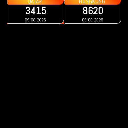
QATAR
HONGKONG
3415
8620
09-08-2026
09-08-2026