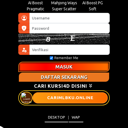
AI Boost
Mahjong Ways
AI Boost PG
Pragmatic
Super Scatter
Soft
Remember Me
MASUK
DAFTAR SEKARANG
CARI KURSI4D DISINI
CARIMLBKU
.ONLINE
DESKTOP
WAP