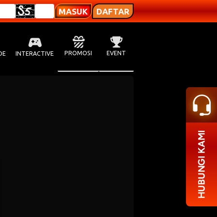
NTUK KENYAMANAN BERMAIN ANDA ! SALAMJACKPOT BOSKU !
MASUK
DAFTAR
PROMOSI
EVENT
DE
INTERACTIVE