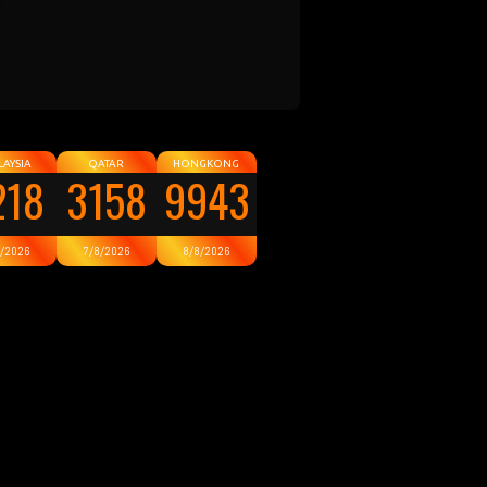
AYSIA
QATAR
HONGKONG
218
3158
9943
8/2026
7/8/2026
8/8/2026