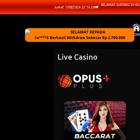
SELAMAT DATANG DI K
Jumat 7/08/2026 22:16:27
HOM
Live Casino