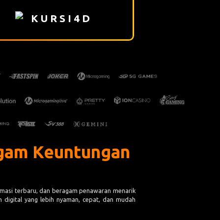
Ketik Di Google:
K U R S I 4 D
agam Keuntungan
ormasi terbaru, dan beragam penawaran menarik
 digital yang lebih nyaman, cepat, dan mudah