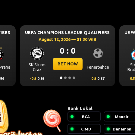
IERS
E-FOOTBALL F24 ELITE CLUB FRIENDLY
E-
August 8, 2026 — 05:00 WIB
2 : 1
BET NOW
Saint-
e-Barcelona
e-Real Madrid
oise
e-Po
1.00
0.00
0.48
0.00
-0.72
0.0
Bank Lokal
BCA
Mandiri
B