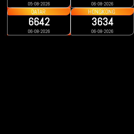
05-08-2026
06-08-2026
QATAR
HONGKONG
6642
3634
06-08-2026
06-08-2026