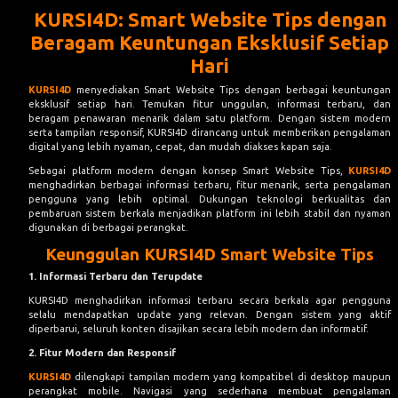
KURSI4D: Smart Website Tips dengan
Beragam Keuntungan Eksklusif Setiap
Hari
KURSI4D
menyediakan Smart Website Tips dengan berbagai keuntungan
eksklusif setiap hari. Temukan fitur unggulan, informasi terbaru, dan
beragam penawaran menarik dalam satu platform. Dengan sistem modern
serta tampilan responsif, KURSI4D dirancang untuk memberikan pengalaman
digital yang lebih nyaman, cepat, dan mudah diakses kapan saja.
Sebagai platform modern dengan konsep Smart Website Tips,
KURSI4D
menghadirkan berbagai informasi terbaru, fitur menarik, serta pengalaman
pengguna yang lebih optimal. Dukungan teknologi berkualitas dan
pembaruan sistem berkala menjadikan platform ini lebih stabil dan nyaman
digunakan di berbagai perangkat.
Keunggulan KURSI4D Smart Website Tips
1. Informasi Terbaru dan Terupdate
KURSI4D menghadirkan informasi terbaru secara berkala agar pengguna
selalu mendapatkan update yang relevan. Dengan sistem yang aktif
diperbarui, seluruh konten disajikan secara lebih modern dan informatif.
2. Fitur Modern dan Responsif
KURSI4D
dilengkapi tampilan modern yang kompatibel di desktop maupun
perangkat mobile. Navigasi yang sederhana membuat pengalaman