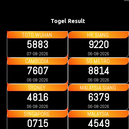
Togel Result
TOTO WUHAN
HK SIANG
5883
9220
07-08-2026
06-08-2026
CAMBODIA
SG METRO
7607
8814
06-08-2026
06-08-2026
SYDNEY
MALAYSIA SIANG
4816
6379
06-08-2026
06-08-2026
SINGAPORE
MALAYSIA
0715
4549